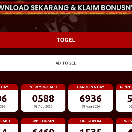
TOGEL
4D TOGEL
K MID
CAROLINA DAY
PENNSYLVANIA EVE
T
88
6936
5278
2026
08 Aug 2026
08 Aug 2026
0
SIN
OREGON 04
WEST VIRGINIA
GE