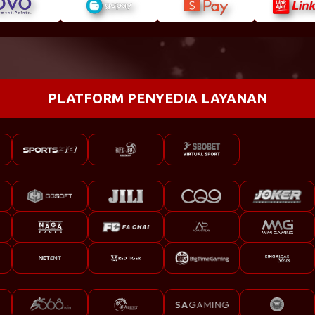
PLATFORM PENYEDIA LAYANAN