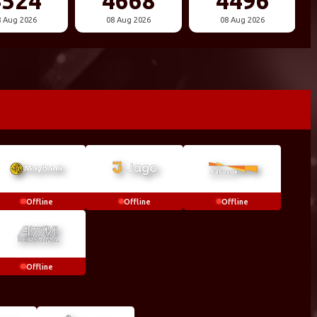
4668
4496
6437
8 Aug 2026
08 Aug 2026
08 Aug 2026
Offline
Offline
Offline
Offline