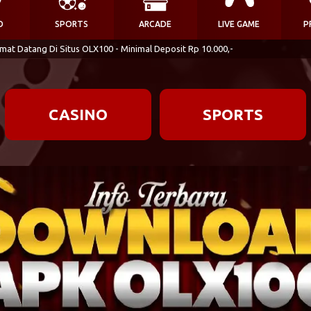
O
SPORTS
ARCADE
LIVE GAME
P
X100 - Minimal Deposit Rp 10.000,-
CASINO
SPORTS