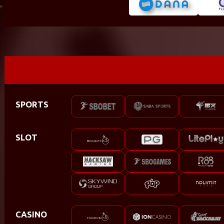
SPORTS
SLOT
CASINO