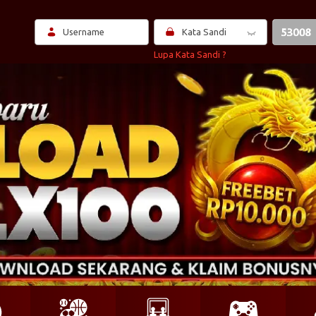
Lupa Kata Sandi ?