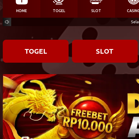
HOME
TOGEL
SLOT
CASIN
Selamat Datang Di Situs OL
TOGEL
SLOT