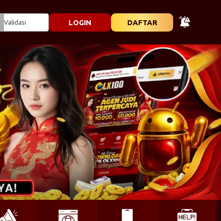
LOGIN
DAFTAR