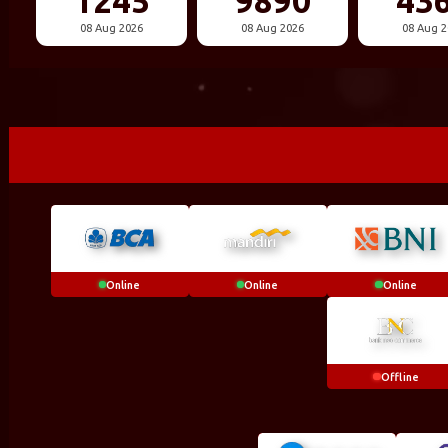
9890
4364
64
08 Aug 2026
08 Aug 2026
08 Aug 
Online
Online
Online
Offline