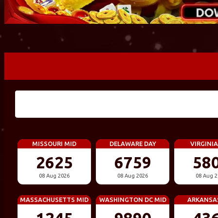
DELAWARE DAY
VIRGINIA DAY
NEW YOR
6759
5806
05
08 Aug 2026
08 Aug 2026
08 Aug 
MID
WASHINGTON DC MID
ARKANSAS MID
WISCON