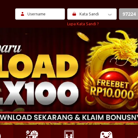
Lupa Kata Sandi ?