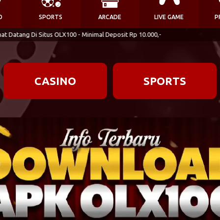
O
SPORTS
ARCADE
LIVE GAME
P
 OLX100 - Minimal Deposit Rp 10.000,-
CASINO
SPORTS