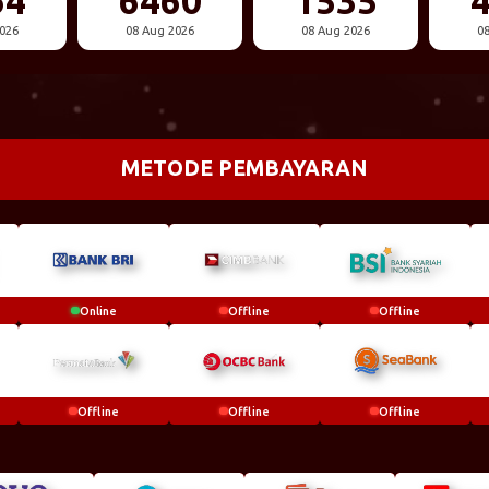
60
1535
4524
2026
08 Aug 2026
08 Aug 2026
0
METODE PEMBAYARAN
Online
Offline
Offline
Offline
Offline
Offline