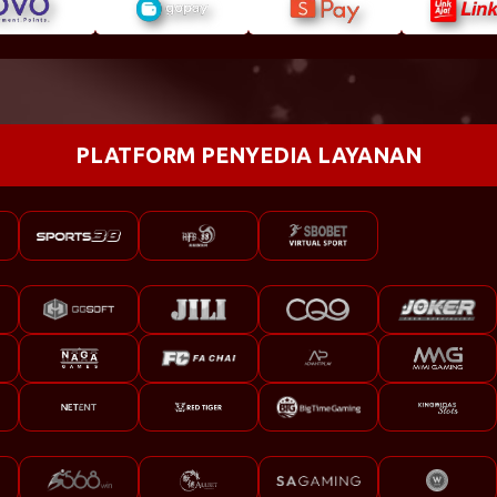
PLATFORM PENYEDIA LAYANAN